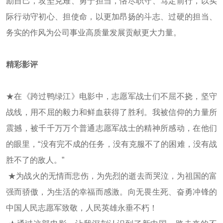
励自己，攻坚克难、勇于担当，恪尽职守、笃定前行，以实
际行动守初心、担使命，以更加昂扬的斗志、过硬的担当、
务实的作风为公司事业高质量发展贡献更大力量。
精彩影评
★在《跨过鸭绿江》电影中，志愿军战士们不屈不挠，坚守
战线，用不屈的毅力和鲜血获得了胜利。我被信仰的力量所
震撼，被千千万万个普通志愿军战士的精神所感动，在他们
的眼里，“没有完不成的任务，没有克服不了的困难，没有战
胜不了的敌人。”
★为战火的无情而悲伤，为先烈的逝去而哭泣，为祖国的富
强而骄傲，为生活的幸福而感激。向无畏生死、奋勇冲锋的
中国人民志愿军致敬，人民英雄永垂不朽！