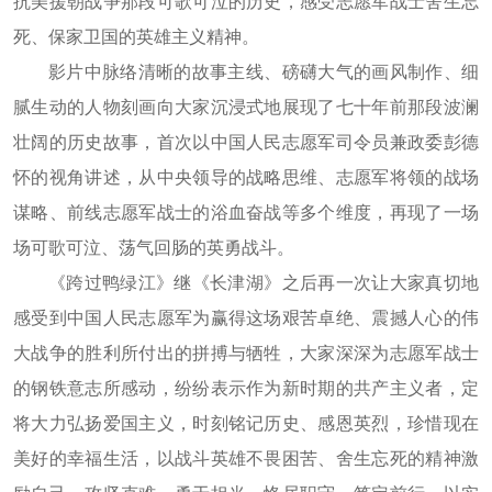
抗美援朝战争那段可歌可泣的历史，感受志愿军战士舍生忘
死、保家卫国的英雄主义精神。
影片中脉络清晰的故事主线、磅礴大气的画风制作、细
腻生动的人物刻画向大家沉浸式地展现了七十年前那段波澜
壮阔的历史故事，首次以中国人民志愿军司令员兼政委彭德
怀的视角讲述，从中央领导的战略思维、志愿军将领的战场
谋略、前线志愿军战士的浴血奋战等多个维度，再现了一场
场可歌可泣、荡气回肠的英勇战斗。
《跨过鸭绿江》继《长津湖》之后再一次让大家真切地
感受到中国人民志愿军为赢得这场艰苦卓绝、震撼人心的伟
大战争的胜利所付出的拼搏与牺牲，大家深深为志愿军战士
的钢铁意志所感动，纷纷表示作为新时期的共产主义者，定
将大力弘扬爱国主义，时刻铭记历史、感恩英烈，珍惜现在
美好的幸福生活，以战斗英雄不畏困苦、舍生忘死的精神激