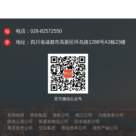
电话：028-82572550
地址：四川省成都市高新区环岛路1288号A3栋23楼
官方微信公众号
友情链接：
港投集团
港航公司
岷江公司
川南港务公司
陆海云港公司
新通道物流公司
滨水城乡公司
雍景投资公司
交运集团
致远资本公司
港投产融公司