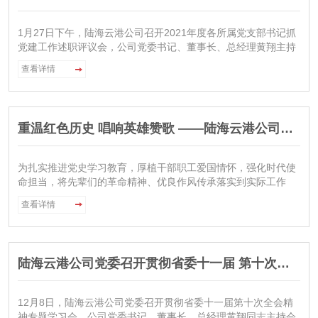
1月27日下午，陆海云港公司召开2021年度各所属党支部书记抓
党建工作述职评议会，公司党委书记、董事长、总经理黄翔主持
会议并讲话，省港投集团党委组织部（人力资源部）副部长李惠
查看详情
同志到会指导。会议以现场述职和书面述职相结合的方式进行，
3家所属企业党支部书记围绕2021年度党建工作情况，
重温红色历史 唱响英雄赞歌 ——陆海云港公司组织党员干部同志和入党积极分子观看重大革命历史题材电影《跨过鸭绿江》
为扎实推进党史学习教育，厚植干部职工爱国情怀，强化时代使
命担当，将先辈们的革命精神、优良作风传承落实到实际工作
中，1月19日，陆海云港公司组织广大党员同志、入党积极分子
查看详情
观看爱国主义影片《跨过鸭绿江》，重温抗美援朝战争那段可歌
可泣的历史，感受志愿军战士舍生忘死、保家卫国的英雄主义精
神。影片中脉络清晰的故事主线、磅礴大气的画风制作、细腻生
动的人物刻画向大家沉浸式地展现了七十年前那段波澜壮阔的历
陆海云港公司党委召开贯彻省委十一届 第十次全会精神专题学习会
史故事，首次以中国人民志愿军司令员兼政委彭德怀的视角讲
述，从中央领导的战略思维、志愿军将领的战场谋略、前线志愿
军战士的浴血奋战等多个维度，再现了一场场可歌可泣、荡气回
12月8日，陆海云港公司党委召开贯彻省委十一届第十次全会精
肠的英勇战斗。
神专题学习会，公司党委书记、董事长、总经理黄翔同志主持会