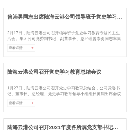
曾崇勇同志出席陆海云港公司领导班子党史学习教育专题民主生活会
2月17日，陆海云港公司召开领导班子党史学习教育专题民主生
活会。集团公司党委副书记、副董事长、总经理曾崇勇同志率集
团党史学习教育联络指导二组到会指导并讲话。陆海云港公司党
查看详情
委书记、董事长、总经理黄翔同志主持会议，陆海云港公司领导
班子成员参加会议。会议通报了陆海云港公司领导班子2020年度
民主生活会整改措施落实情况和本次民主生活会征求意见情况，
并对巡视整改问题“举一反三”、做出回应。曾崇勇对本次民主生
陆海云港公司召开党史学习教育总结会议
活会给予充分肯定，他指出，陆海云港公司党委高度重视此次民
主生活会，认真做好各项准备工
1月27日，陆海云港公司召开党史学习教育总结会，公司党委书
记、董事长、总经理、党史学习教育领导小组组长黄翔出席会议
并讲话，省港投集团党史学习教育第二巡回指导组组长任凌颉出
查看详情
席指导，公司党委副书记、纪委书记、董事、党史学习教育领导
小组副组长高晓娜主持会议。会议深入学习贯彻了习近平总书记
陆海云港公司召开2021年度各所属党支部书记抓党建工作述职评议会议